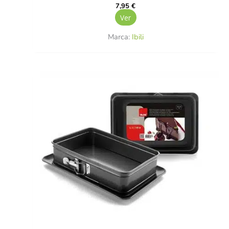
7,95
€
Ver
Marca:
Ibili