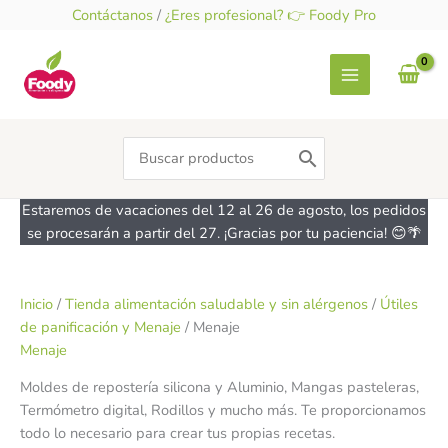
Ir
Contáctanos
/
¿Eres profesional? 👉 Foody Pro
al
contenido
Search
for:
Estaremos de vacaciones del 12 al 26 de agosto, los pedidos
se procesarán a partir del 27. ¡Gracias por tu paciencia! 😊🌴
Inicio
/
Tienda alimentación saludable y sin alérgenos
/
Útiles
de panificación y Menaje
/ Menaje
Menaje
Moldes de repostería silicona y Aluminio, Mangas pasteleras,
Termómetro digital, Rodillos y mucho más. Te proporcionamos
todo lo necesario para crear tus propias recetas.