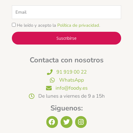
Email
He leído y acepto la
Política de privacidad
.
Suscribírse
Contacta con nosotros
91 919 00 22
WhatsApp
info@foody.es
De lunes a viernes de 9 a 15h
Siguenos:
F
T
I
a
w
n
c
i
s