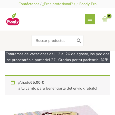
Ir
Contáctanos
/
¿Eres profesional? 👉 Foody Pro
al
contenido
Search
for:
Estaremos de vacaciones del 12 al 26 de agosto, los pedidos
se procesarán a partir del 27. ¡Gracias por tu paciencia! 😊🌴
Maquina
¡Añade
65,00
€
de
a tu carrito para beneficiarte del envío gratuito!
hacer
gofres
BESTRON
cantidad