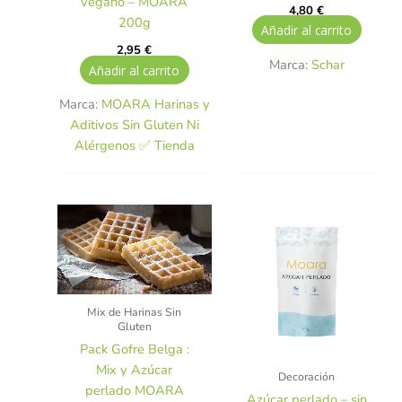
vegano – MOARA
4,80
€
200g
Añadir al carrito
2,95
€
Marca:
Schar
Añadir al carrito
Marca:
MOARA Harinas y
Aditivos Sin Gluten Ni
Alérgenos ✅ Tienda
Mix de Harinas Sin
Gluten
Pack Gofre Belga :
Mix y Azúcar
Decoración
perlado MOARA
Azúcar perlado – sin