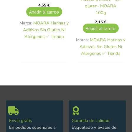
4,55
€
gluten- MOARA
Añadir al carrito
100g
2,15
€
Marca:
MOARA Harinas y
Añadir al carrito
Aditivos Sin Gluten Ni
Alérgenos ✅ Tienda
Marca:
MOARA Harinas y
Aditivos Sin Gluten Ni
Alérgenos ✅ Tienda
Envío gratis
Garantía de calidad
En pedidos superiores a
Etiquetado y avales de