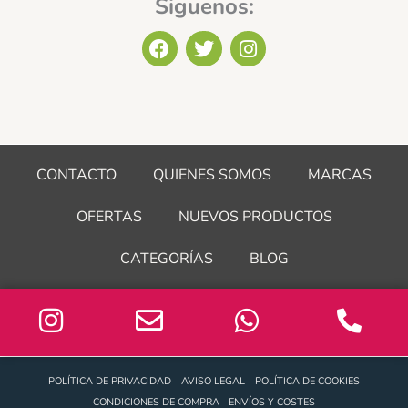
Siguenos:
F
T
I
a
w
n
c
i
s
e
t
t
b
t
a
o
e
g
o
r
r
CONTACTO
QUIENES SOMOS
MARCAS
k
a
m
OFERTAS
NUEVOS PRODUCTOS
CATEGORÍAS
BLOG
POLÍTICA DE PRIVACIDAD
AVISO LEGAL
POLÍTICA DE COOKIES
CONDICIONES DE COMPRA
ENVÍOS Y COSTES