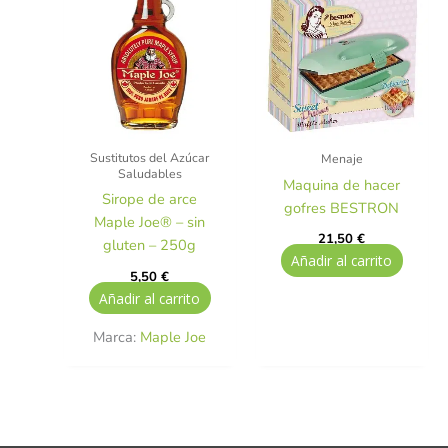
Sustitutos del Azúcar
Menaje
Saludables
Maquina de hacer
Sirope de arce
gofres BESTRON
Maple Joe® – sin
21,50
€
gluten – 250g
Añadir al carrito
5,50
€
Añadir al carrito
Marca:
Maple Joe