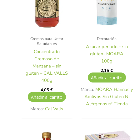
Cremas para Untar
Decoración
Saludables
Azúcar perlado – sin
Concentrado
gluten- MOARA
Cremoso de
100g
Manzana – sin
2,15
€
gluten – CAL VALLS
Añadir al carrito
400g
Marca:
MOARA Harinas y
4,05
€
Aditivos Sin Gluten Ni
Añadir al carrito
Alérgenos ✅ Tienda
Marca:
Cal Valls