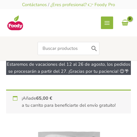
Ir
Contáctanos
/
¿Eres profesional? 👉 Foody Pro
al
contenido
Search
for:
Estaremos de vacaciones del 12 al 26 de agosto, los pedidos
se procesarán a partir del 27. ¡Gracias por tu paciencia! 😊🌴
Mix
¡Añade
65,00
€
para
a tu carrito para beneficiarte del envío gratuito!
Gofre
belga
-
sin
gluten,