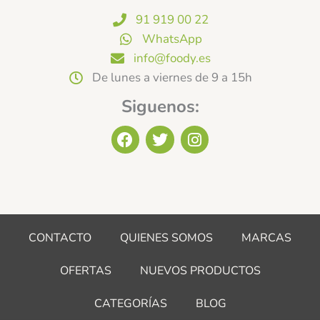
91 919 00 22
WhatsApp
info@foody.es
De lunes a viernes de 9 a 15h
Siguenos:
F
T
I
a
w
n
c
i
s
e
t
t
b
t
a
o
e
g
o
r
r
CONTACTO
QUIENES SOMOS
MARCAS
k
a
m
OFERTAS
NUEVOS PRODUCTOS
CATEGORÍAS
BLOG