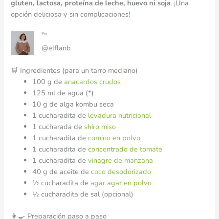
gluten, lactosa, proteína de leche, huevo ni soja
. ¡Una
opción deliciosa y sin complicaciones!
Por
@elflanb
🛒 Ingredientes (para un tarro mediano)
100 g de
anacardos crudos
125 ml de agua (*)
10 g de alga kombu seca
1 cucharadita de
levadura nutricional
1 cucharada de
shiro miso
1 cucharadita de
comino en polvo
1 cucharadita de
concentrado de tomate
1 cucharadita de
vinagre de manzana
40 g de aceite de
coco desodorizado
½ cucharadita de
agar agar en polvo
½ cucharadita de sal (opcional)
👩‍🍳 Preparación paso a paso