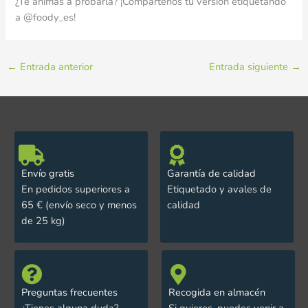
¿Te animas a probarla? ¡Compártenos tu versión etiquetando
a @foody_es!
←
Entrada anterior
Entrada siguiente
→
Envío gratis
Garantía de calidad
En pedidos superiores a
Etiquetado y avales de
65 € (envío seco y menos
calidad
de 25 kg)
Preguntas frecuentes
Recogida en almacén
¿Tienes alguna duda?
Si quieres, puedes venir a