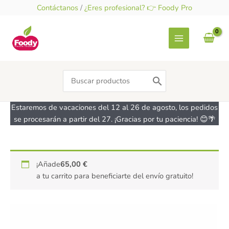
Ir
Contáctanos
/
¿Eres profesional? 👉 Foody Pro
al
contenido
Search
for:
Estaremos de vacaciones del 12 al 26 de agosto, los pedidos
se procesarán a partir del 27. ¡Gracias por tu paciencia! 😊🌴
Especias
¡Añade
65,00
€
ecológicas
a tu carrito para beneficiarte del envío gratuito!
para
tofu
SONNENTOR
32g
cantidad