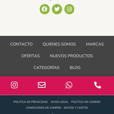
F
T
I
a
w
n
c
i
s
e
t
t
b
t
a
o
e
g
o
r
r
CONTACTO
QUIENES SOMOS
MARCAS
k
a
m
OFERTAS
NUEVOS PRODUCTOS
CATEGORÍAS
BLOG
POLÍTICA DE PRIVACIDAD
AVISO LEGAL
POLÍTICA DE COOKIES
CONDICIONES DE COMPRA
ENVÍOS Y COSTES