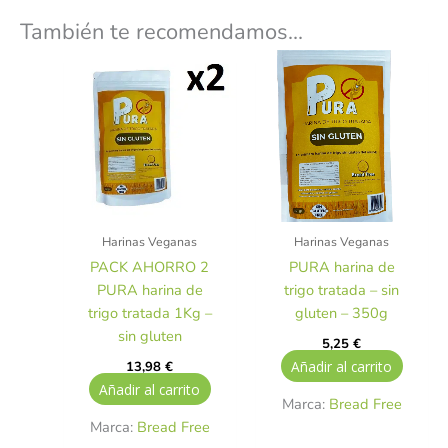
También te recomendamos…
Harinas Veganas
Harinas Veganas
PACK AHORRO 2
PURA harina de
PURA harina de
trigo tratada – sin
trigo tratada 1Kg –
gluten – 350g
sin gluten
5,25
€
Añadir al carrito
13,98
€
Añadir al carrito
Marca:
Bread Free
Marca:
Bread Free