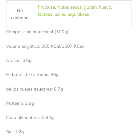
Fructosa
,
frutos secos
,
gluten
,
huevo
,
No
lactosa
,
leche
,
legumbres
contiene
Composición nutricional (100g):
Valor energético: 355 KCal/1507 KCak
Grasas: 0.6g
Hidratos de Carbono: 86g
de los cuales azúcares: 0.7g
Proteina: 2.9g
Fibra alimentaria: 0.84g
Sal: 1.2g