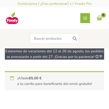
Ir
Contáctanos
/
¿Eres profesional? 👉 Foody Pro
al
contenido
Search
for:
Estaremos de vacaciones del 12 al 26 de agosto, los pedidos
se procesarán a partir del 27. ¡Gracias por tu paciencia! 😊🌴
PURA
¡Añade
65,00
€
harina
a tu carrito para beneficiarte del envío gratuito!
de
trigo
tratada
-
sin