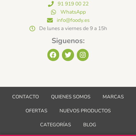
91 919 00 22
WhatsApp
info@foody.es
De lunes a viernes de 9 a 15h
Siguenos:
F
T
I
a
w
n
c
i
s
e
t
t
b
t
a
o
e
g
o
r
r
CONTACTO
QUIENES SOMOS
MARCAS
k
a
m
OFERTAS
NUEVOS PRODUCTOS
CATEGORÍAS
BLOG