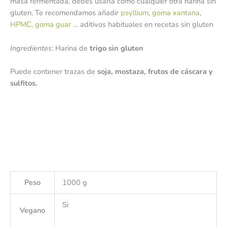
masa fermentada, debes usarla como cualquier otra harina sin
gluten. Te recomendamos añadir
psyllium
,
goma xantana
,
HPMC,
goma guar
… aditivos habituales en recetas sin gluten
Ingredientes
: Harina de
trigo sin gluten
Puede contener trazas de
soja, mostaza, frutos de cáscara y
sulfitos.
Peso
1000 g
Si
Vegano