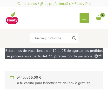
Ir
Contáctanos
/
¿Eres profesional? 👉 Foody Pro
al
contenido
Search
for:
Estaremos de vacaciones del 12 al 26 de agosto, los pedidos
se procesarán a partir del 27. ¡Gracias por tu paciencia! 😊🌴
PACK
¡Añade
65,00
€
AHORRO
a tu carrito para beneficiarte del envío gratuito!
Preparado
Repostería
con
Quinoa
Integral