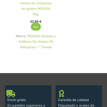
Harina de Garbanzo
sin gluten MOARA
5kg
22,50
€
Ver
Marca:
MOARA Harinas y
Aditivos Sin Gluten Ni
Alérgenos ✅ Tienda
Envío gratis
Garantía de calidad
En pedidos superiores a
Etiquetado y avales de