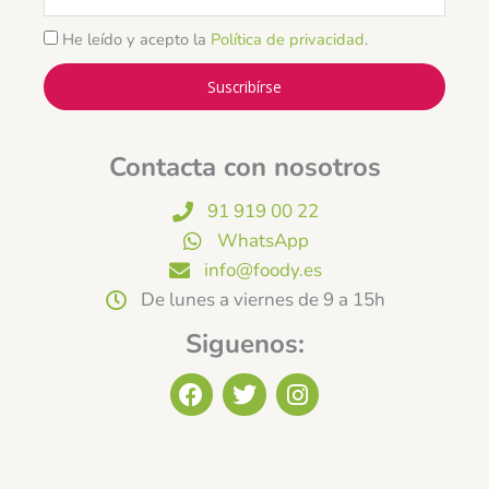
He leído y acepto la
Política de privacidad
.
Suscribírse
Contacta con nosotros
91 919 00 22
WhatsApp
info@foody.es
De lunes a viernes de 9 a 15h
Siguenos:
F
T
I
a
w
n
c
i
s
e
t
t
b
t
a