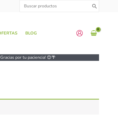
Search
for:
OFERTAS
BLOG
Gracias por tu paciencia! 😊🌴