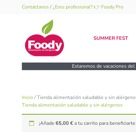
Ir
Contáctanos
/
¿Eres profesional? 👉 Foody Pro
al
contenido
SUMMER FEST
Estaremos de vacaciones del 1
Inicio
/ Tienda alimentación saludable y sin alérgeno
Tienda alimentación saludable y sin alérgenos
¡Añade
65,00
€
a tu carrito para beneficiarte