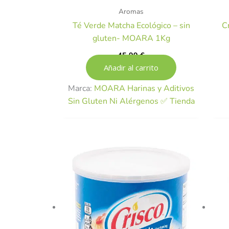
Aromas
Té Verde Matcha Ecológico – sin
C
gluten- MOARA 1Kg
45,99
€
Añadir al carrito
Marca:
MOARA Harinas y Aditivos
Sin Gluten Ni Alérgenos ✅ Tienda