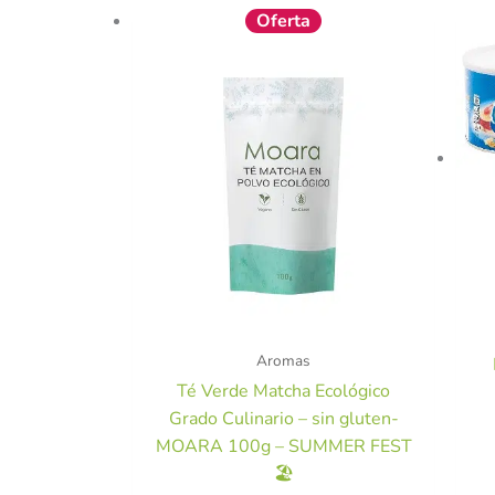
El
El
Oferta
precio
precio
original
actual
era:
es:
5,50 €.
4,95 €.
Aromas
Té Verde Matcha Ecológico
Grado Culinario – sin gluten-
MOARA 100g – SUMMER FEST
🏖️