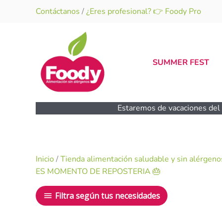
Ir
Contáctanos
/
¿Eres profesional? 👉 Foody Pro
al
contenido
SUMMER FEST
Estaremos de vacaciones del 1
Inicio
/
Tienda alimentación saludable y sin alérgeno
ES MOMENTO DE REPOSTERIA 🎂
Filtra según tus necesidades