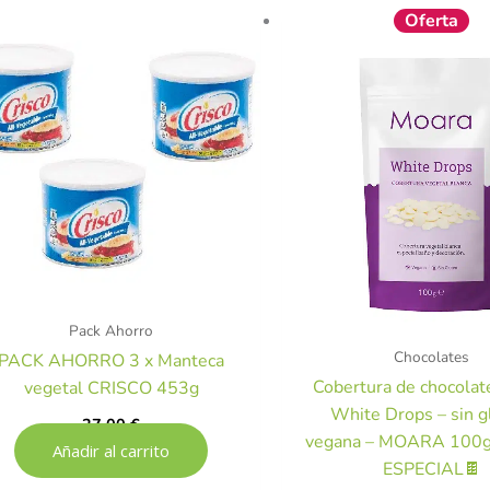
El
E
Oferta
precio
p
original
a
era:
e
3,90 €.
2
Pack Ahorro
Chocolates
PACK AHORRO 3 x Manteca
Cobertura de chocolat
vegetal CRISCO 453g
White Drops – sin g
27,00
€
vegana – MOARA 100
Añadir al carrito
ESPECIAL🍫