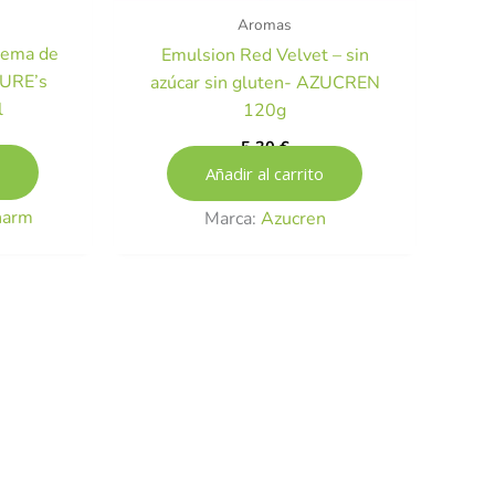
Aromas
rema de
Emulsion Red Velvet – sin
TURE’s
azúcar sin gluten- AZUCREN
l
120g
5,30
€
Añadir al carrito
harm
Marca:
Azucren