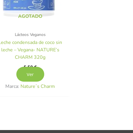
AGOTADO
Lácteos Veganos
Leche condensada de coco sin
leche – Vegana- NATURE’s
CHARM 320g
5,50
€
Ver
Marca:
Nature´s Charm