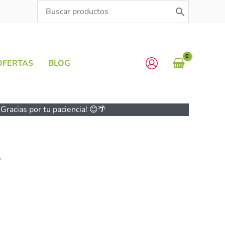
Search
for:
OFERTAS
BLOG
Gracias por tu paciencia! 😊🌴
”