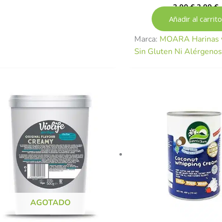
3,90
€
2,99
€
Añadir al carrito
Marca:
MOARA Harinas y
Sin Gluten Ni Alérgeno
AGOTADO