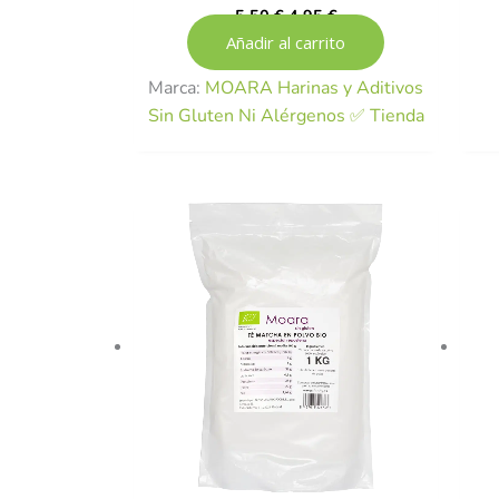
5,50
€
4,95
€
Añadir al carrito
Marca:
MOARA Harinas y Aditivos
Sin Gluten Ni Alérgenos ✅ Tienda