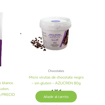
l
recio
ctual
s:
,99 €.
Chocolates
Micro virutas de chocolate negro
e blanco
– sin gluten – AZUCREN 80g
luten,
4,25
€
g PRECIO
Añadir al carrito