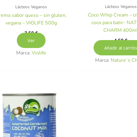
Lácteos Veganos
Lácteos Veganos
Coco Whip Cream – c
rema sabor queso – sin gluten,
coco para batir- NA
vegana – VIOLIFE 500g
CHARM 400m
7,50
€
Ver
4,50
€
Añadir al carrito
Marca:
Violife
Marca:
Nature´s C