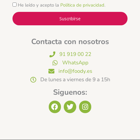
He leído y acepto la
Política de privacidad
.
Suscribírse
Contacta con nosotros
91 919 00 22
WhatsApp
info@foody.es
De lunes a viernes de 9 a 15h
Siguenos:
F
T
I
a
w
n
c
i
s
e
t
t
b
t
a
o
e
g