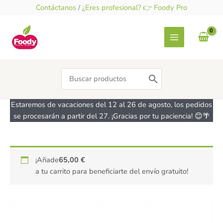
Ir
Contáctanos
/
¿Eres profesional? 👉 Foody Pro
al
contenido
Search
for:
Estaremos de vacaciones del 12 al 26 de agosto, los pedidos
se procesarán a partir del 27. ¡Gracias por tu paciencia! 😊🌴
Azucar
¡Añade
65,00
€
de
a tu carrito para beneficiarte del envío gratuito!
abedul
Xilitol
-
sin
gluten