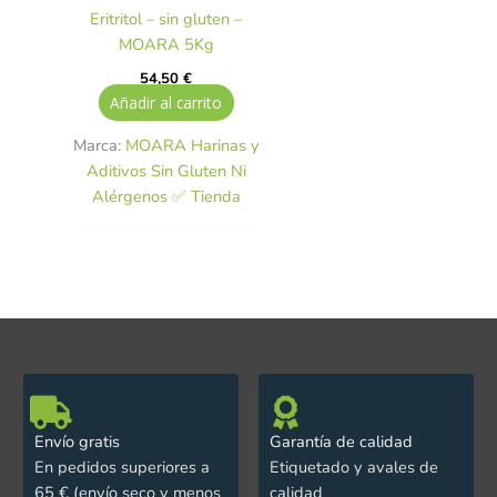
Eritritol – sin gluten –
MOARA 5Kg
54,50
€
Añadir al carrito
Marca:
MOARA Harinas y
Aditivos Sin Gluten Ni
Alérgenos ✅ Tienda
Envío gratis
Garantía de calidad
En pedidos superiores a
Etiquetado y avales de
65 € (envío seco y menos
calidad