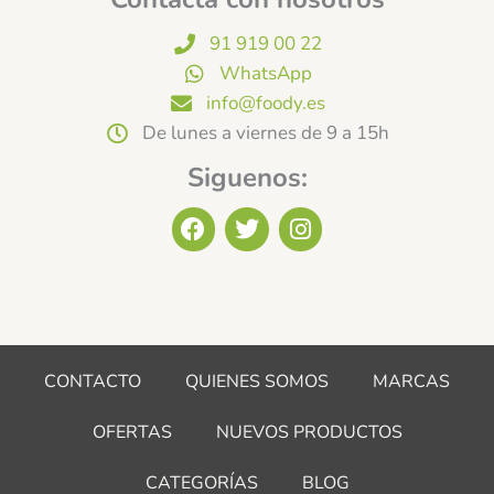
91 919 00 22
WhatsApp
info@foody.es
De lunes a viernes de 9 a 15h
Siguenos:
F
T
I
a
w
n
c
i
s
e
t
t
b
t
a
o
e
g
o
r
r
CONTACTO
QUIENES SOMOS
MARCAS
k
a
m
OFERTAS
NUEVOS PRODUCTOS
CATEGORÍAS
BLOG