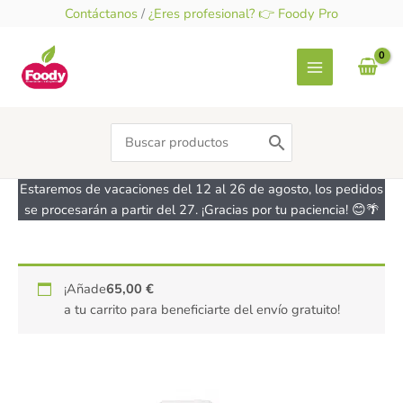
Ir
Contáctanos
/
¿Eres profesional? 👉 Foody Pro
al
contenido
Search
for:
Estaremos de vacaciones del 12 al 26 de agosto, los pedidos
se procesarán a partir del 27. ¡Gracias por tu paciencia! 😊🌴
Eritritol
¡Añade
65,00
€
-
a tu carrito para beneficiarte del envío gratuito!
sin
gluten
-
MOARA
5Kg