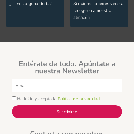
¿Tienes alguna duda?
Si quieres, puedes venir a
recogerlo a nuestro
almacén
Entérate de todo. Apúntate a
nuestra Newsletter
Email
He leído y acepto la
Política de privacidad
.
Suscribírse
Contacta con nosotros