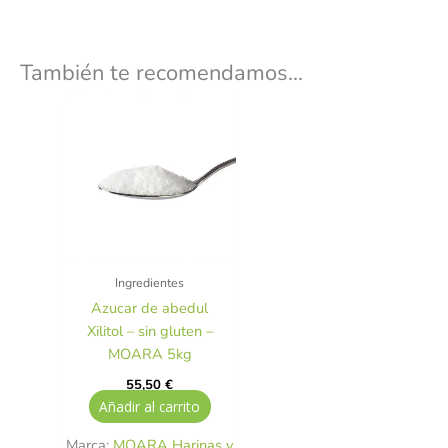
También te recomendamos…
Ingredientes
Azucar de abedul
Xilitol – sin gluten –
MOARA 5kg
55,50
€
Añadir al carrito
Marca:
MOARA Harinas y