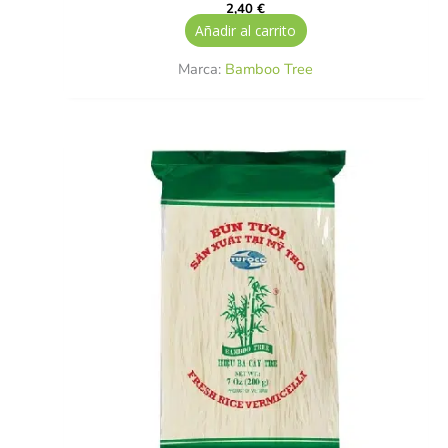
2,40
€
Añadir al carrito
Marca:
Bamboo Tree