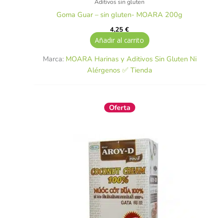
Aditivos sin gluten
Goma Guar – sin gluten- MOARA 200g
4,25
€
Añadir al carrito
Marca:
MOARA Harinas y Aditivos Sin Gluten Ni
Alérgenos ✅ Tienda
El
El
Oferta
precio
precio
original
actual
era:
es:
4,95 €.
4,30 €.