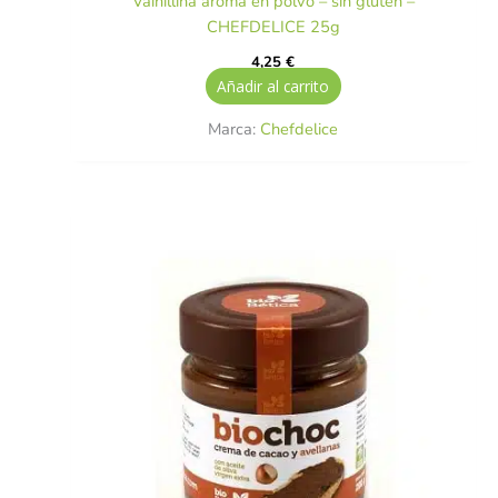
Vainillina aroma en polvo – sin gluten –
CHEFDELICE 25g
4,25
€
Añadir al carrito
Marca:
Chefdelice