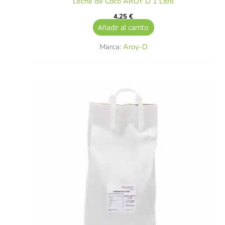
Leche de Coco AROY D 1 Litro
4,25
€
Añadir al carrito
Marca:
Aroy-D