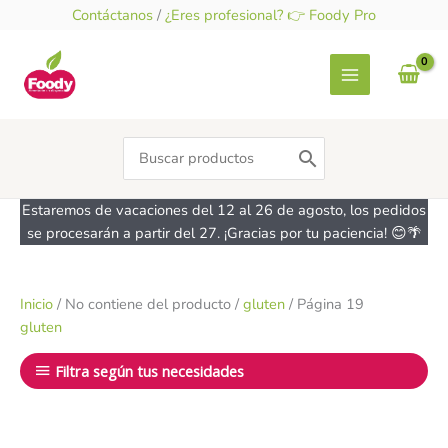
Ir
Contáctanos
/
¿Eres profesional? 👉 Foody Pro
al
contenido
Search
for:
Estaremos de vacaciones del 12 al 26 de agosto, los pedidos
se procesarán a partir del 27. ¡Gracias por tu paciencia! 😊🌴
Inicio
/ No contiene del producto /
gluten
/ Página 19
gluten
Filtra según tus necesidades