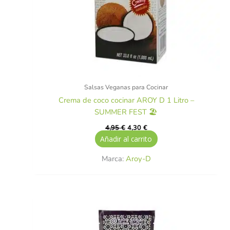
Salsas Veganas para Cocinar
Crema de coco cocinar AROY D 1 Litro –
SUMMER FEST 🏖️
4,95
€
4,30
€
Añadir al carrito
Marca:
Aroy-D